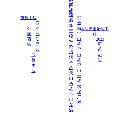
泥
板
厂
场
桥
钢
拌
市政工程
筋
合
四
场
站
公
小
地理灾害治理工
茫
宝
园
五
程
哈
山
西
幼
2023
特
桥
河
街
照
桥
罕
道
片
清
山
治
武
河
桥
理
警
子
罕
中
桥
山
队
天
一
山
桥
西
水
桥
泥
小
厂
巴
桥
彦
温